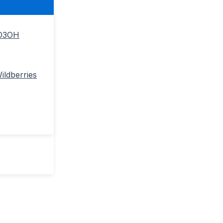
ОЗОН
ldberries