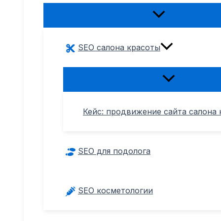
Переключатель
меню
SEO салона красоты
Переключател
меню
Кейс: продвижение сайта салона 
SEO для подолога
SEO косметологии