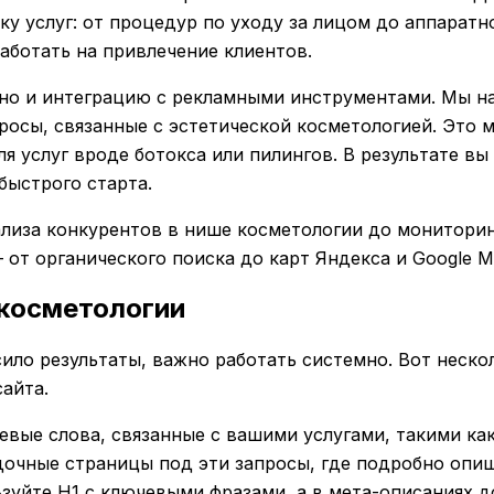
 услуг: от процедур по уходу за лицом до аппаратн
работать на привлечение клиентов.
, но и интеграцию с рекламными инструментами. Мы 
росы, связанные с эстетической косметологией. Это 
 услуг вроде ботокса или пилингов. В результате вы 
быстрого старта.
лиза конкурентов в нише косметологии до мониторин
 от органического поиска до карт Яндекса и Google My
 косметологии
ило результаты, важно работать системно. Вот неско
айта.
евые слова, связанные с вашими услугами, такими как
дочные страницы под эти запросы, где подробно опи
ьзуйте H1 с ключевыми фразами, а в мета-описаниях 