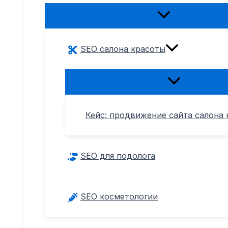
Переключатель
меню
SEO салона красоты
Переключател
меню
Кейс: продвижение сайта салона 
SEO для подолога
SEO косметологии