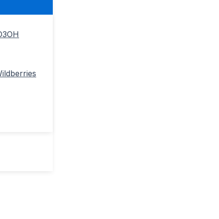
ОЗОН
ldberries