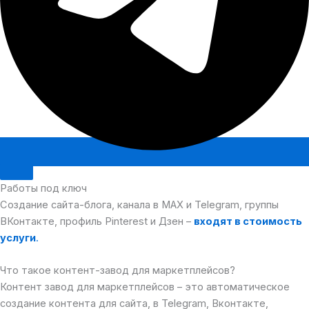
Работы под ключ
Создание сайта-блога, канала в MAX и Telegram, группы
ВКонтакте, профиль Pinterest и Дзен –
входят в стоимость
услуги
.
Что такое контент-завод для маркетплейсов?
Контент завод для маркетплейсов – это автоматическое
создание контента для сайта, в Telegram, Вконтакте,