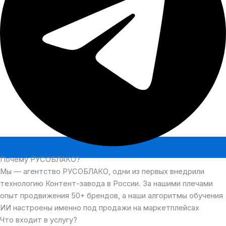
Почему РУСОБЛАКО?
Мы — агентство РУСОБЛАКО, одни из первых внедрили
технологию Контент-завода в России. За нашими плечами
опыт продвижения 50+ брендов, а наши алгоритмы обучения
ИИ настроены именно под продажи на маркетплейсах
Что входит в услугу?