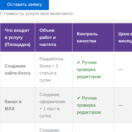
Оставить заявку
Стоимость услуги (всё включено):
Что входит
Объем
Контроль
Цена 
в услугу
работ и
качества
месяц
(Площадка)
частота
Разработка
✔ Ручная
Создание
блога + 3
проверка
—
сайта-блога
статьи в
редактором
сутки
Создание,
✔ Ручная
Канал в
оформление
проверка
—
MAX
+ 1 пост в
редактором
сутки
Создание,