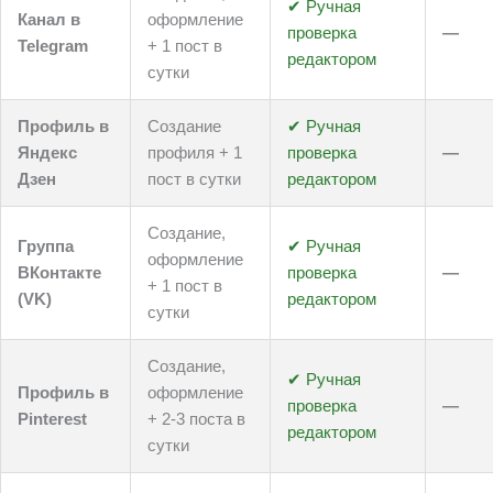
✔ Ручная
Канал в
оформление
проверка
—
Telegram
+ 1 пост в
редактором
сутки
Профиль в
Создание
✔ Ручная
Яндекс
профиля + 1
проверка
—
Дзен
пост в сутки
редактором
Создание,
Группа
✔ Ручная
оформление
ВКонтакте
проверка
—
+ 1 пост в
(VK)
редактором
сутки
Создание,
✔ Ручная
Профиль в
оформление
проверка
—
Pinterest
+ 2-3 поста в
редактором
сутки