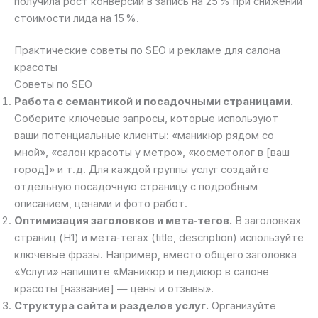
получила рост конверсии в запись на 25 % при снижении
стоимости лида на 15 %.
Практические советы по SEO и рекламе для салона
красоты
Советы по SEO
Работа с семантикой и посадочными страницами.
Соберите ключевые запросы, которые используют
ваши потенциальные клиенты: «маникюр рядом со
мной», «салон красоты у метро», «косметолог в [ваш
город]» и т. д. Для каждой группы услуг создайте
отдельную посадочную страницу с подробным
описанием, ценами и фото работ.
Оптимизация заголовков и мета‑тегов.
В заголовках
страниц (H1) и мета‑тегах (title, description) используйте
ключевые фразы. Например, вместо общего заголовка
«Услуги» напишите «Маникюр и педикюр в салоне
красоты [название] — цены и отзывы».
Структура сайта и разделов услуг.
Организуйте