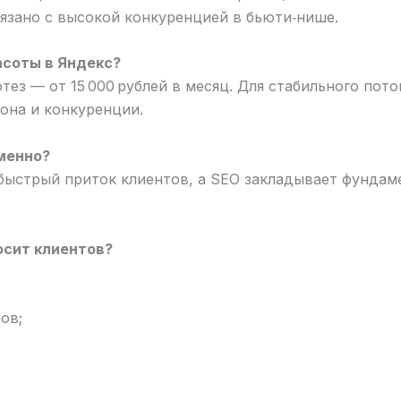
вязано с высокой конкуренцией в бьюти‑нише.
асоты в Яндекс?
з — от 15 000 рублей в месяц. Для стабильного пото
иона и конкуренции.
менно?
 быстрый приток клиентов, а SEO закладывает фундам
осит клиентов?
ов;