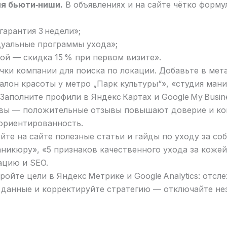
ля бьюти‑ниши.
В объявлениях и на сайте чётко форму
гарантия 3 недели»;
дуальные программы ухода»;
ой — скидка 15 % при первом визите».
ки компании для поиска по локации. Добавьте в мета
лон красоты у метро „Парк культуры“», «студия мани
Заполните профили в Яндекс Картах и Google My Busin
ывы — положительные отзывы повышают доверие и кон
ориентированность.
те на сайте полезные статьи и гайды по уходу за со
аникюру», «5 признаков качественного ухода за кожей
ацию и SEO.
ойте цели в Яндекс Метрике и Google Analytics: отсле
е данные и корректируйте стратегию — отключайте не