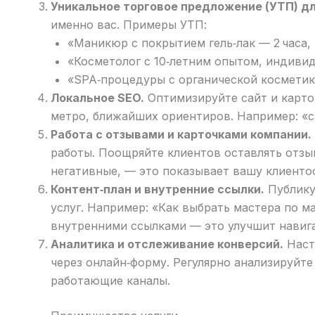
Уникальное торговое предложение (УТП) д
именно вас. Примеры УТП:
«Маникюр с покрытием гель‑лак — 2 часа, 
«Косметолог с 10‑летним опытом, индиви
«SPA‑процедуры с органической косметик
Локальное SEO.
Оптимизируйте сайт и карточ
метро, ближайших ориентиров. Например: «са
Работа с отзывами и карточками компании.
работы. Поощряйте клиентов оставлять отз
негативные, — это показывает вашу клиенто
Контент‑план и внутренние ссылки.
Публикуй
услуг. Например: «Как выбрать мастера по м
внутренними ссылками — это улучшит навиг
Аналитика и отслеживание конверсий.
Настр
через онлайн‑форму. Регулярно анализируйт
работающие каналы.