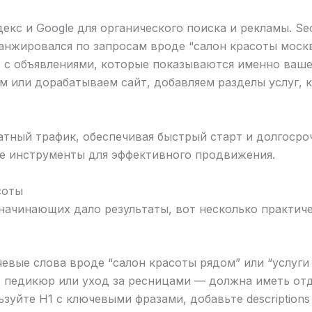
екс и Google для органического поиска и рекламы. S
анжировался по запросам вроде “салон красоты москв
s, с объявлениями, которые показываются именно в
м или дорабатываем сайт, добавляем разделы услуг, 
тный трафик, обеспечивая быстрый старт и долгосроч
ые инструменты для эффективного продвижения.
соты
начинающих дало результаты, вот несколько практич
евые слова вроде “салон красоты рядом” или “услуги
, педикюр или уход за ресницами — должна иметь от
ьзуйте H1 с ключевыми фразами, добавьте description