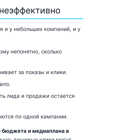
 неэффективно
 и у небольших компаний, и у
ому непонятно, сколько
ивает за показы и клики.
ало.
ть лида и продажи остается
аются по одной кампании.
 бюджета и медиаплана в
тично: дешевые клики могут