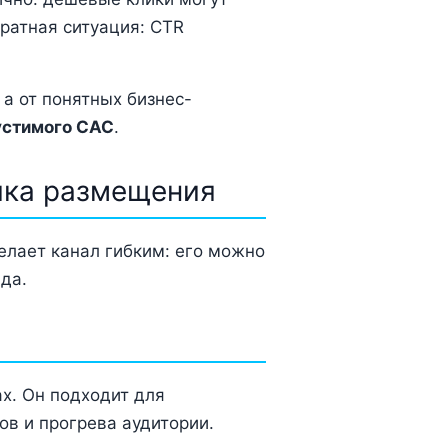
ратная ситуация: CTR
а от понятных бизнес-
устимого CAC
.
ика размещения
елает канал гибким: его можно
да.
х. Он подходит для
дов и прогрева аудитории.