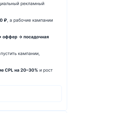
ициальный рекламный
0 ₽
, а рабочие кампании
→ оффер → посадочная
апустить кампании,
ие CPL на 20–30%
и рост