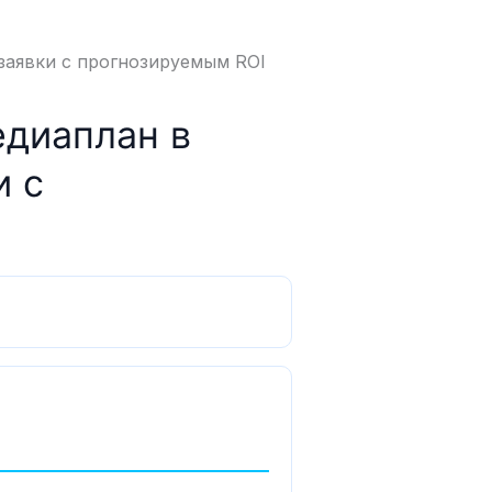
 заявки с прогнозируемым ROI
едиаплан в
и с