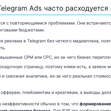
elegram Ads часто расходуется
тся с повторяющимися проблемами. Они встречаются
инговыми бюджетами.
я реклама в Telegram без четкого медиаплана, поэт
ть.
вышенные CPM или CPC, из-за чего бизнес переплач
осадочную страницу, поэтому клики есть, а заявок м
и сквозная аналитика, из-за чего реальная стоимос
 офферам, плейсментам и креативам, а выводы дел
а неэффективности обычно в том, что
формирование
юнит-экономике бизнеса
. Для B2B это особенно кри