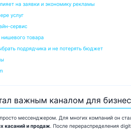
влияет на заявки и экономику рекламы
фере услуг
лайн-сервис
н нишевого товара
ыбрать подрядчика и не потерять бюджет
сы
am
тал важным каналом для бизне
 просто мессенджером. Для многих компаний он ст
х касаний и продаж
. После перераспределения digi