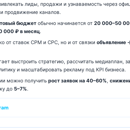
ивлекать лиды, продажи и узнаваемость через оф
m и продвижение каналов.
стовый бюджет
обычно начинается от
20 000–50 00
 000 ₽ в месяц
.
ко от ставок CPM и CPC, но и от связки
объявление 
ает выстроить стратегию, рассчитать медиаплан, з
итику и масштабировать рекламу под KPI бизнеса.
ции можно получить
рост заявок на 40–60%
,
снижен
вку до
5–7%
.
gram