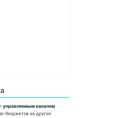
са
ал
управляемым каналом
tal-бюджетов из других