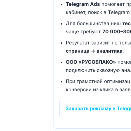
Telegram Ads
помогает пр
кабинет, поиск в Telegra
Для большинства ниш
те
чаще требуют
70 000–300
Результат зависит не толь
страница → аналитика
.
ООО «РУСОБЛАКО»
помог
подключить сквозную анал
При грамотной оптимиза
конверсии из клика в зая
Заказать рекламу в Tele