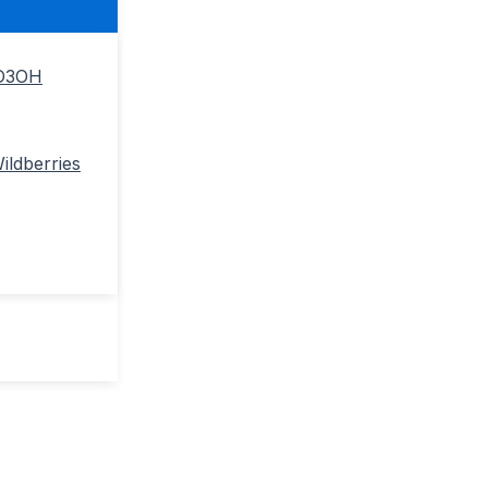
ОЗОН
ldberries