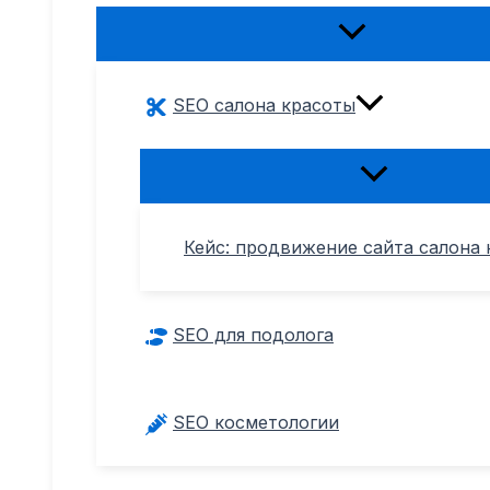
Переключатель
меню
SEO салона красоты
Переключател
меню
Кейс: продвижение сайта салона 
SEO для подолога
SEO косметологии