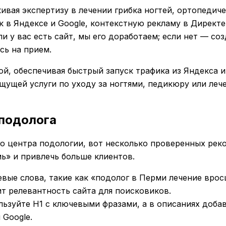
ивая экспертизу в лечении грибка ногтей, ортопедич
 в Яндексе и Google, контекстную рекламу в Директ
и у вас есть сайт, мы его доработаем; если нет — со
сь на прием.
й, обеспечивая быстрый запуск трафика из Яндекса и 
щущей услуги по уходу за ногтями, педикюру или леч
 подолога
 центра подологии, вот несколько проверенных реко
ь» и привлечь больше клиентов.
евые слова, такие как «подолог в Перми лечение врос
т релевантность сайта для поисковиков.
ользуйте H1 с ключевыми фразами, а в описаниях доба
 Google.