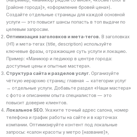
(например, «маникюр рядом со мной», «косметолог в
[районе города]», «оформление бровей цена»).
Создайте отдельные страницы для каждой основной
услуги — это повысит шансы попасть в топ выдачи по
целевым запросам.
Оптимизация заголовков и мета‑тегов.
В заголовках
(H1) и мета‑тегах (title, description) используйте
ключевые фразы, отражающие суть услуги и локацию.
Пример: «Маникюр и педикюр в центре города:
доступные цены и опытные мастера».
Структура сайта и разделов услуг.
Организуйте
чёткую иерархию страниц: главная → категории услуг
→ отдельные услуги. Добавьте раздел «Наши мастера»
с фото и описанием опыта специалистов — это
повысит доверие клиентов.
Локальное SEO.
Укажите точный адрес салона, номер
телефона и график работы на сайте и в карточках
компании. Оптимизируйте контент под локальные
запросы: «салон красоты у метро [название]»,