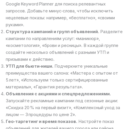
Google Keyword Planner для поиска релевантных
запросов. Добавьте минус‑слова, чтобы исключить
нецелевые показы: например, «бесплатно», «своими
руками».
Структура кампаний и групп объявлений.
Разделите
кампании по направлениям услуг: «маникюр»,
«косметология», «брови и ресницы». В каждой группе
создайте несколько объявлений с разными УТП и
призывами к действию.
УТП для бьюти‑ниши.
Подчеркните уникальные
преимущества вашего салона: «Мастера с опытом от
5 лет», «Используем только сертифицированные
материалы», «Гарантия результата».
Объявления с акциями и спецпредложениями.
Запускайте рекламные кампании под сезонные акции:
«Скидка 20 % на первый визит», «Комплексный уход за
лицом — 3 процедуры по цене 2».
Гео‑таргетинг и время показов.
Настройте показ
объявлений для жителей вашего города или района.