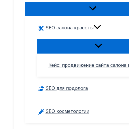
Переключатель
меню
SEO салона красоты
Переключател
меню
Кейс: продвижение сайта салона 
SEO для подолога
SEO косметологии