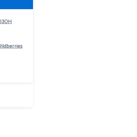
ОЗОН
ldberries