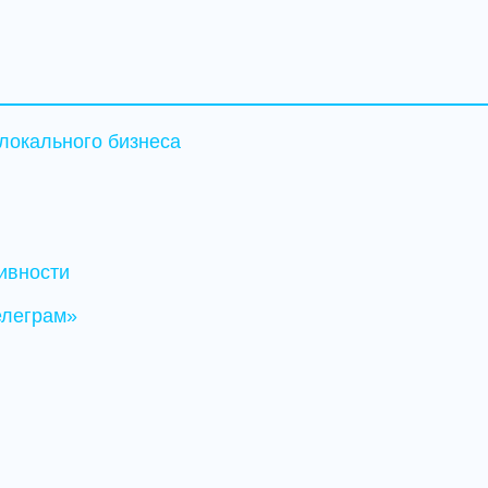
локального бизнеса
ивности
елеграм»