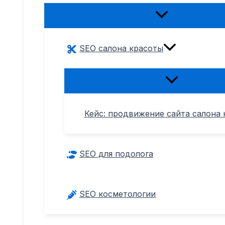
Переключатель
меню
SEO салона красоты
Переключател
меню
Кейс: продвижение сайта салона 
SEO для подолога
SEO косметологии