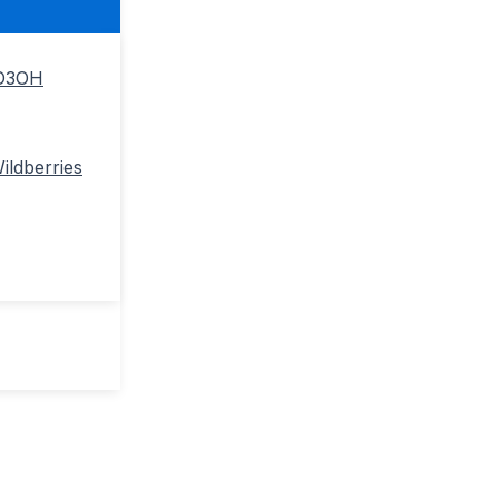
ОЗОН
ldberries